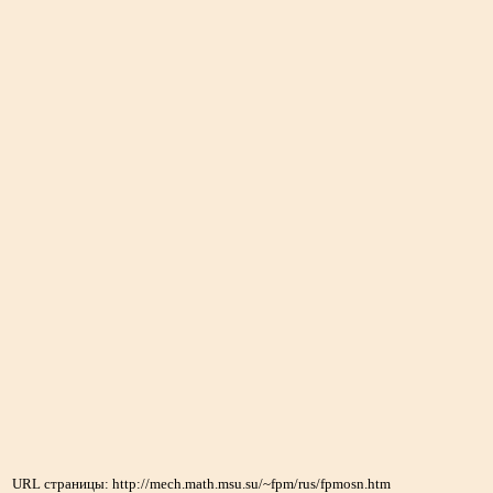
URL страницы: http://mech.math.msu.su/~fpm/rus/fpmosn.htm