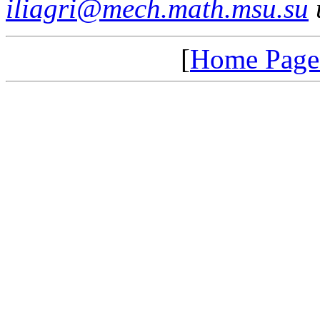
iliagri@mech.math.msu.su
[
Home Page 