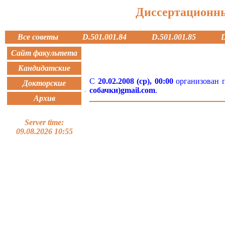
Диссертационн
Все советы
D.501.001.84
D.501.001.85
D
Сайт факультета
Кандидатские
С
20.02.2008 (ср), 00:00
организован п
Докторские
собачки)gmail.com
.
Архив
Server time:
09.08.2026 10:55