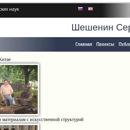
ких наук
Шешенин Сер
Главная
Проекты
Публ
 Китае
 материалам с искусственной структурой