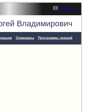
Написать
гей Владимирович
икации
Семинары
Программы лекций