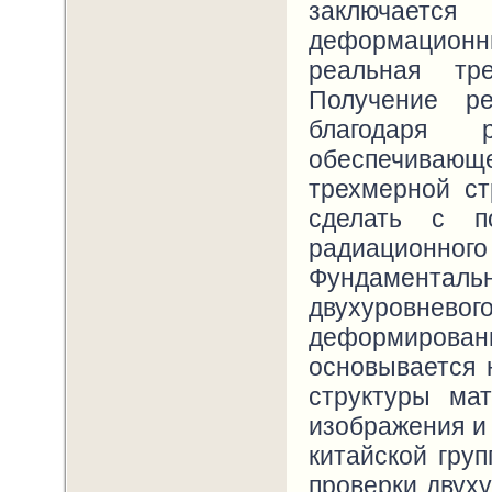
заключаетс
деформацион
реальная тре
Получение р
благодаря р
обеспечиваю
трехмерной ст
сделать с п
радиационно
Фундаментальн
двухуровн
деформирова
основывается 
структуры ма
изображения и
китайской груп
проверки двуху