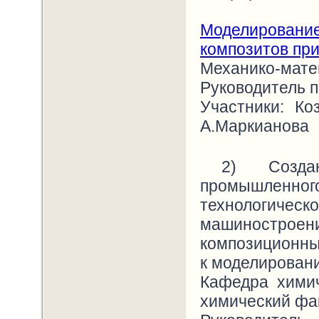
Моделирование
композитов пр
Механико-мате
Руководитель 
Участники: Коз
А.Маркианова
2) Создан
промышленн
технологиче
машиностро
композиционны
к моделирован
Кафедра химич
химический фа