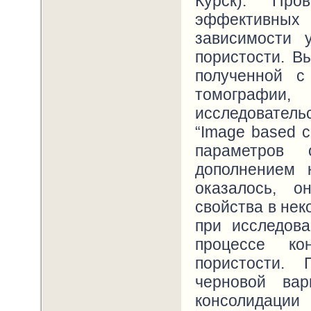
Курск). Про
эффективных
зависимости 
пористости. В
полученной с
томографии,
исследовател
“Image based c
параметров 
дополнением 
оказалось, о
свойства в нек
при исследов
процессе ко
пористости. 
черновой ва
консолидации