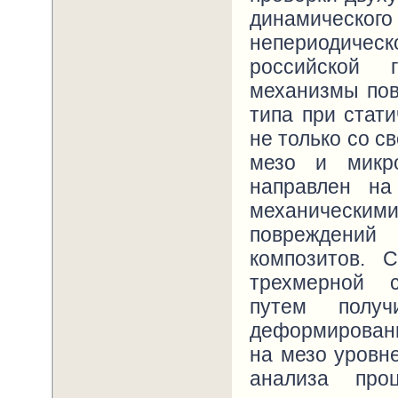
динамичес
непериодиче
российской 
механизмы пов
типа при стат
не только со с
мезо и микро
направлен на
механическим
повреждени
композитов. 
трехмерной с
путем полу
деформирован
на мезо уровн
анализа про