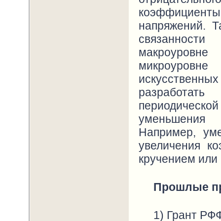
коэффициенты 
напряжений. Т
связанност
макроуровне
микроуровне
искусственных
разработать
периодическ
уменьшения 
Например, ум
увеличения к
кручением или 
Прошлые п
1) Грант РФ