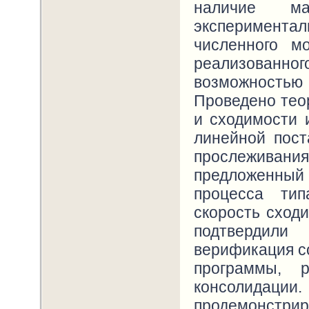
наличие ма
эксперимента
численного м
реализованно
возможностью
Проведено тео
и сходимости 
линейной пост
прослеживани
предложенный
процесса тип
скорость сход
подтвердили
верификация с
программы, 
консолидации.
продемонстри