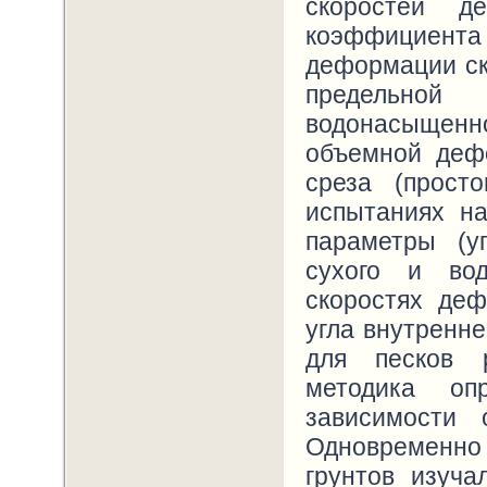
скоростей д
коэффициент
деформации ск
предельно
водонасыщенно
объемной деф
среза (прост
испытаниях н
параметры (у
сухого и во
скоростях де
угла внутренне
для песков р
методика оп
зависимости 
Одновременно 
грунтов изуч