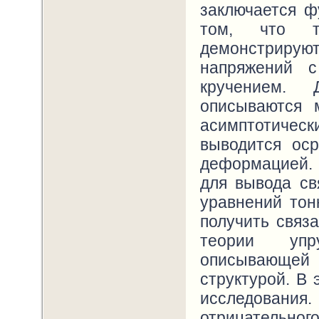
заключается ф
том, что т
демонстрирую
напряжений 
кручением. 
описываются 
асимптотическ
выводится ос
деформацией. 
для вывода св
уравнений тон
получить связ
теории упру
описывающей 
структурой. В 
исследования
отрицатель