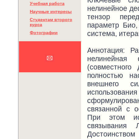
Ключевые сло
Учебная работа
нелинейное де
Научные интересы
тензор пере
Студентам второго
параметр Био,
курса
система, итер
Фотографии
Аннотация: Р
нелинейная 
(совместного
полностью на
внешнего си
использовани
сформулирова
связанной с 
При этом ис
связывания 
Достоинством