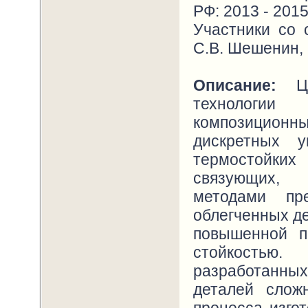
РФ: 2013 - 201
Участники со 
С.В. Шешенин, 
Описание:
Цел
технологи
композиционн
дискретных 
термостойк
связующих, 
методами пр
облегченных д
повышенной п
стойкостью.
разработанн
деталей слож