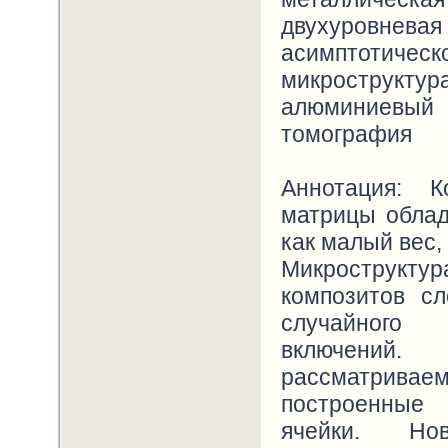
двухуровн
асимптотич
микрострукту
алюминиевый
томография
Аннотация: 
матрицы облад
как малый вес,
Микроструктура
композитов с
случайного 
включений.
рассматриваем
построенные 
ячейки. Нов