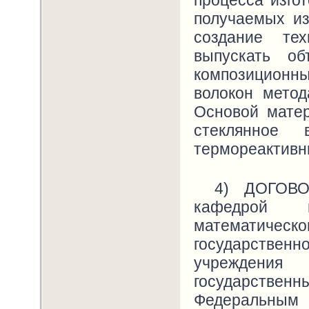
процесса изго
получаемых из
создание те
выпускать о
композиционн
волокон мето
Основой матер
стеклянное 
термореактив
4) ДОГОВО
кафедрой м
математиче
государстве
учреждения 
государственн
Федеральн