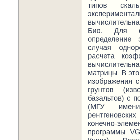
типов скал
эксперимен
вычислительн
Био. Для ск
определение 
случая однор
расчета коэф
вычислительна
матрицы. В эт
изображения с
грунтов (изв
базальтов) с 
(МГУ имени
рентгеновски
конечно-элем
программы VG