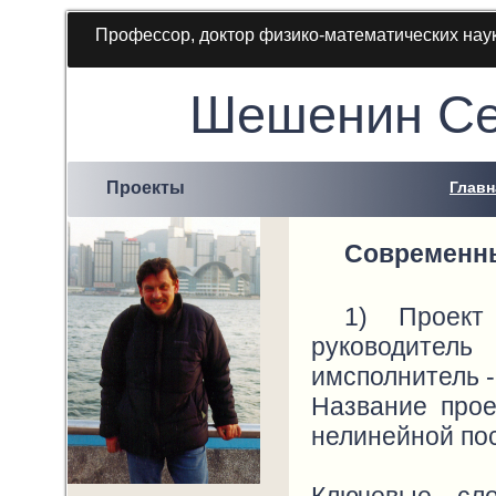
Профессор, доктор физико-математических нау
Шешенин Се
Проекты
Главн
Современн
1) Проект
руководитель
имсполнитель -
Название прое
нелинейной по